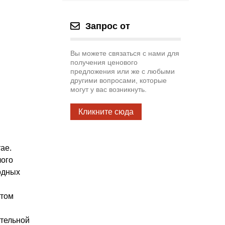
Запрос от
Вы можете связаться с нами для
получения ценового
предложения или же с любыми
другими вопросами, которые
могут у вас возникнуть.
Кликните сюда
ае.
лого
одных
ытом
ительной