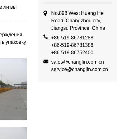
е ли вы
No.898 West Huang He
Road, Changzhou city,
Jiangsu Province, China
верждения.
+86-519-86781288
ть упаковку
+86-519-86781388
+86-519-86752400
sales@changlin.com.cn
service@changlin.com.cn