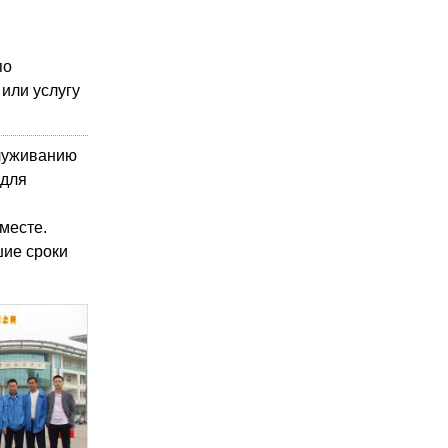
по
или услугу
служиванию
 для
месте.
шие сроки