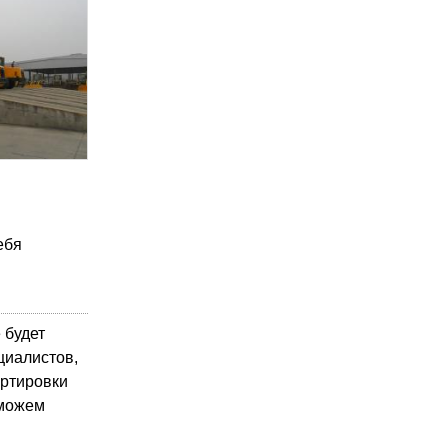
ебя
 будет
циалистов,
ортировки
 можем