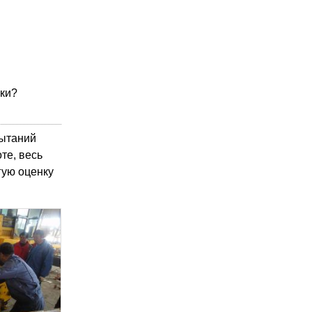
вки?
пытаний
те, весь
гую оценку