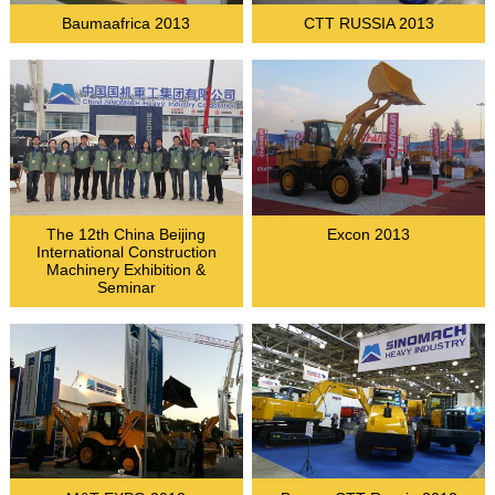
Baumaafrica 2013
CTT RUSSIA 2013
The 12th China Beijing
Excon 2013
International Construction
Machinery Exhibition &
Seminar