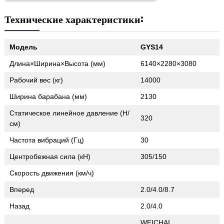
Технические характеристики:
Модель
GYS14
Длина×Ширина×Высота (мм)
6140×2280×3080
Рабочий вес (кг)
14000
Ширина барабана (мм)
2130
Статическое линейное давление (Н/
320
см)
Частота вибраций (Гц)
30
Центробежная сила (кН)
305/150
Скорость движения (км/ч)
Вперед
2.0/4.0/8.7
Назад
2.0/4.0
WEICHAI