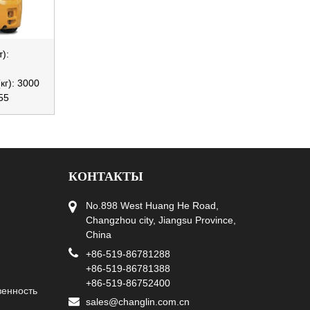
):
г): 3000
55
КОНТАКТЫ
No.898 West Huang He Road,
Changzhou city, Jiangsu Province,
China
+86-519-86781288
+86-519-86781388
+86-519-86752400
венность
sales@changlin.com.cn