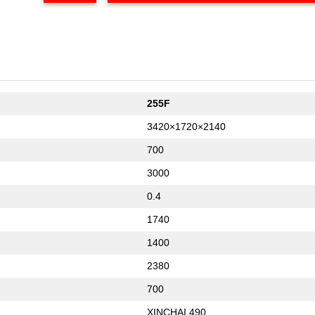
255F
3420×1720×2140
700
3000
0.4
1740
1400
2380
700
XINCHAI 490