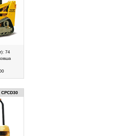
): 74
ковша
00
CPCD30