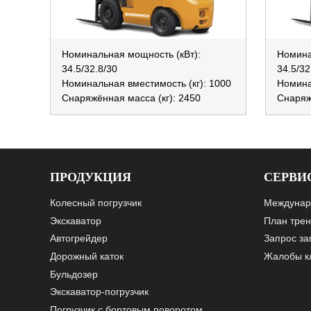
Номинальная мощность (кВт):
Номина
34.5/32.8/30
34.5/32
Номинальная вместимость (кг): 1000
Номина
Снаряжённая масса (кг): 2450
Снаряж
ПРОДУКЦИЯ
СЕРВИ
Колесный погрузчик
Междунар
Экскаватор
План трен
Автогрейдер
Запрос за
Дорожный каток
Жалобы к
Бульдозер
Экскаватор-погрузчик
Погрузчик с бортовым поворотом