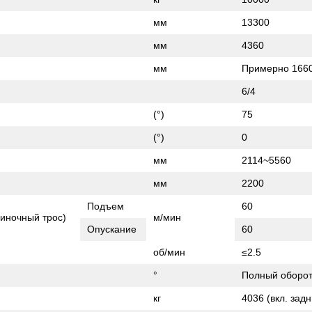
мм
13300
мм
4360
мм
Примерно 166
6/4
(°)
75
(°)
0
мм
2114~5560
мм
2200
Подъем
60
диночный трос)
м/мин
Опускание
60
об/мин
≤2.5
°
Полный оборот
кг
4036 (вкл. зад