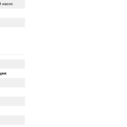
 насос
кции