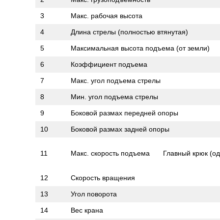
3
Макс. рабочая высота
4
Длина стрелы (полностью втянутая)
5
Максимальная высота подъема (от земли)
6
Коэффициент подъема
7
Макс. угол подъема стрелы
8
Мин. угол подъема стрелы
9
Боковой размах передней опоры
10
Боковой размах задней опоры
11
Макс. скорость подъема
Главный крюк (о
12
Скорость вращения
13
Угол поворота
14
Вес крана