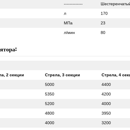
-------------
Шестеренчатый
л
170
МПа
23
л/мин
80
ятора:
а, 2 секции
Стрела, 3 секции
Стрела, 4 се
5000
4400
5350
4200
5200
4000
4800
3950
4000
3200