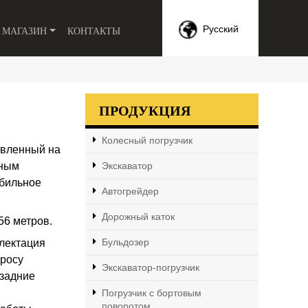
МАГАЗИН
КОНТАКТЫ
Русский
ПРОДУКЦИЯ
Колесный погрузчик
овленный на
рным
Экскаватор
абильное
Автогрейдер
Дорожный каток
56 метров.
Бульдозер
плектация
росу
Экскаватор-погрузчик
 задние
Погрузчик с бортовым
поворотом