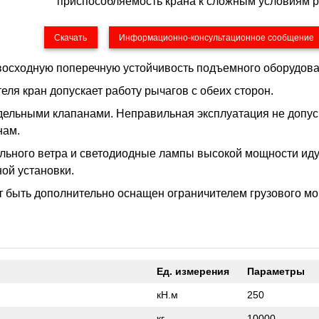
приспособляемость крана к сложным условиям р
Скачать
Информационно-консультационное сообщение
восходную поперечную устойчивость подъемного оборудова
ля кран допускает работу рычагов с обеих сторон.
дельными клапанами. Неправильная эксплуатация не допус
нам.
ильного ветра и светодиодные лампы высокой мощности иду
ой установки.
т быть дополнительно оснащен ограничителем грузового мо
Ед. измерения
Параметры
кН.м
250
кг
10000