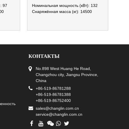
: 97
Номинальная мощность (кВт): 132
00
Снаряжённая масса (кг): 14500
КОНТАКТЫ
No.898 West Huang He Road,
Changzhou city, Jiangsu Province,
China
+86-519-86781288
+86-519-86781388
+86-519-86752400
венность
sales@changlin.com.cn
service@changlin.com.cn