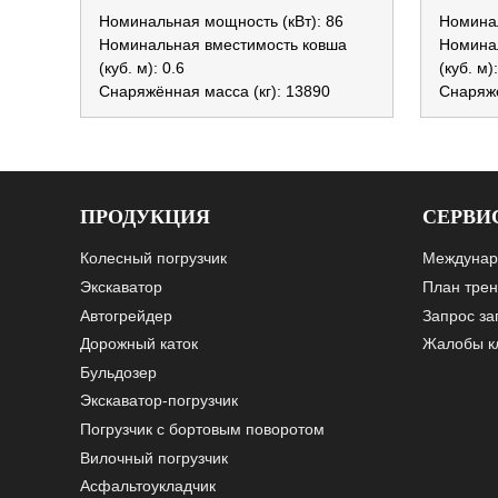
Номинальная мощность (кВт): 86
Номинал
Номинальная вместимость ковша
Номина
(куб. м): 0.6
(куб. м)
Снаряжённая масса (кг): 13890
Снаряжё
ПРОДУКЦИЯ
СЕРВИ
Колесный погрузчик
Междунар
Экскаватор
План трен
Автогрейдер
Запрос за
Дорожный каток
Жалобы к
Бульдозер
Экскаватор-погрузчик
Погрузчик с бортовым поворотом
Вилочный погрузчик
Асфальтоукладчик