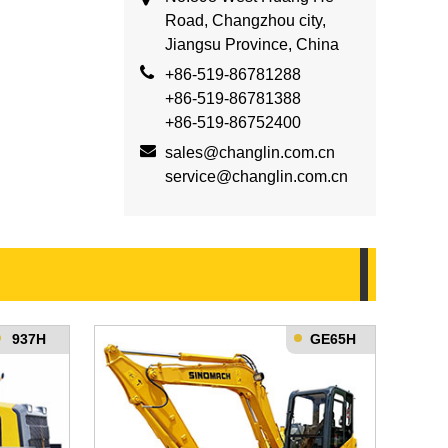
Road, Changzhou city,
Jiangsu Province, China
+86-519-86781288
+86-519-86781388
+86-519-86752400
sales@changlin.com.cn
service@changlin.com.cn
937H
GE65H