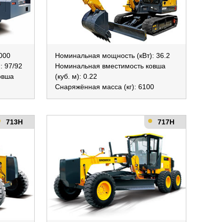
3000
Номинальная мощность (кВт): 36.2
: 97/92
Номинальная вместимость ковша
овша
(куб. м): 0.22
Снаряжённая масса (кг): 6100
713H
717H