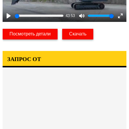
43:53
Play
Mute
Ent
full
Посмотреть детали
Скачать
ЗАПРОС ОТ