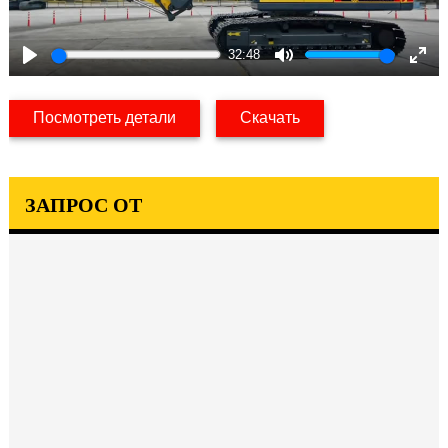
32:48
Play
Mute
Ent
full
Посмотреть детали
Скачать
ЗАПРОС ОТ