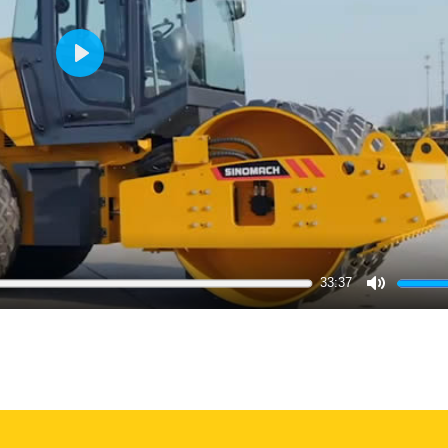
Play
33:37
Mute