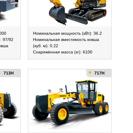
3000
Номинальная мощность (кВт): 36.2
: 97/92
Номинальная вместимость ковша
овша
(куб. м): 0.22
Снаряжённая масса (кг): 6100
713H
717H