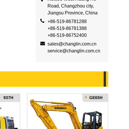
Road, Changzhou city,
Jiangsu Province, China
+86-519-86781288
+86-519-86781388
+86-519-86752400
sales@changlin.com.cn
service@changlin.com.cn
937H
GE65H