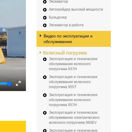
Экскаватор
Автогрейдер высокой мощности
Бульдозер
Экскаватор в работе
Видео по эксплуатации и
обслуживанию
Колесный погрузчик
Эксплуатация и техническое
обслуживание колесного
погрузчика 937H
Эксплуатация и техническое
обслуживание колесного
погрузчика 955T
Enter
Эксплуатация и техническое
fullscreen
обслуживание колесного
погрузчика 957H
Эксплуатация и техническое
обслуживание электрического
колесного погрузчика 960EV
Эксплуатация и техническое