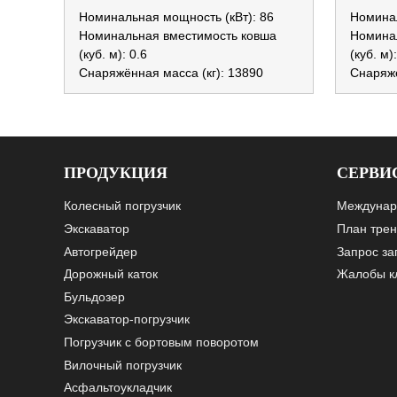
Номинальная мощность (кВт): 86
Номинал
Номинальная вместимость ковша
Номина
(куб. м): 0.6
(куб. м)
Снаряжённая масса (кг): 13890
Снаряжё
ПРОДУКЦИЯ
СЕРВИ
Колесный погрузчик
Междунар
Экскаватор
План трен
Автогрейдер
Запрос за
Дорожный каток
Жалобы к
Бульдозер
Экскаватор-погрузчик
Погрузчик с бортовым поворотом
Вилочный погрузчик
Асфальтоукладчик