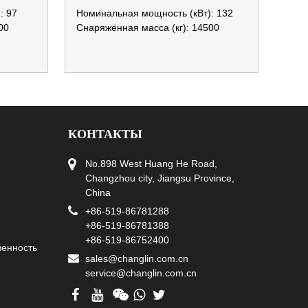
: 97
Номинальная мощность (кВт): 132
00
Снаряжённая масса (кг): 14500
КОНТАКТЫ
No.898 West Huang He Road,
Changzhou city, Jiangsu Province,
China
+86-519-86781288
+86-519-86781388
+86-519-86752400
венность
sales@changlin.com.cn
service@changlin.com.cn