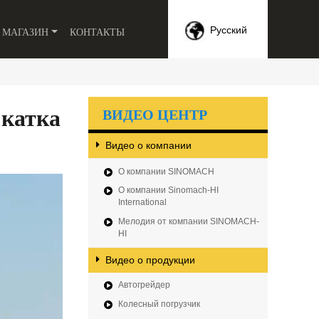
МАГАЗИН
КОНТАКТЫ
Русский
 катка
ВИДЕО ЦЕНТР
Видео о компании
О компании SINOMACH
О компании Sinomach-HI
International
Мелодия от компании SINOMACH-
HI
Видео о продукции
Автогрейдер
Колесный погрузчик